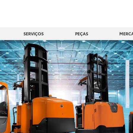
SERVIÇOS
PEÇAS
MERCA
exts.control_prev