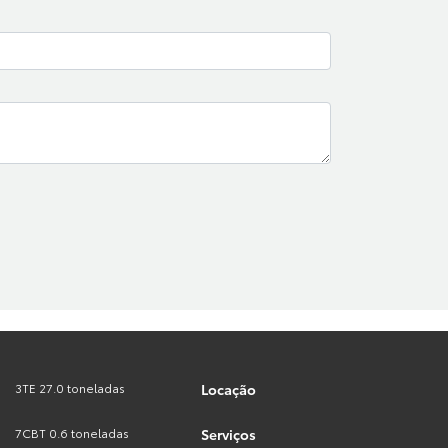
3TE 27.0 toneladas
Locação
7CBT 0.6 toneladas
Serviços