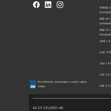
8FBRE-S 
tonelad
RRE-M 1.
tonelad
RRE-H 1.
tonelad
LWE 1.4
LHE TYR
LWI 1.6
LSE 2.0
No trânsito, enxergar o outro salva
LRE 2.0
vidas.
44.211.331/0001-46