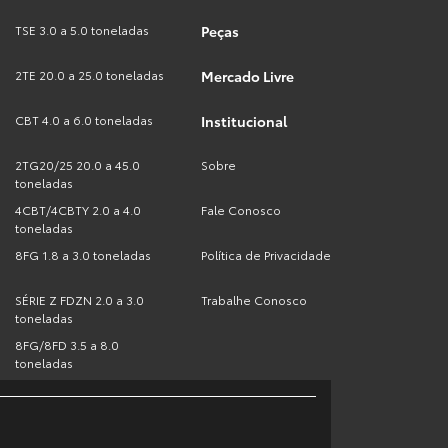
TSE 3.0 a 5.0 toneladas
Peças
2TE 20.0 a 25.0 toneladas
Mercado Livre
CBT 4.0 a 6.0 toneladas
Institucional
2TG20/25 20.0 a 45.0
Sobre
toneladas
4CBT/4CBTY 2.0 a 4.0
Fale Conosco
toneladas
8FG 1.8 a 3.0 toneladas
Política de Privacidade
SÉRIE Z FDZN 2.0 a 3.0
Trabalhe Conosco
toneladas
8FG/8FD 3.5 a 8.0
toneladas