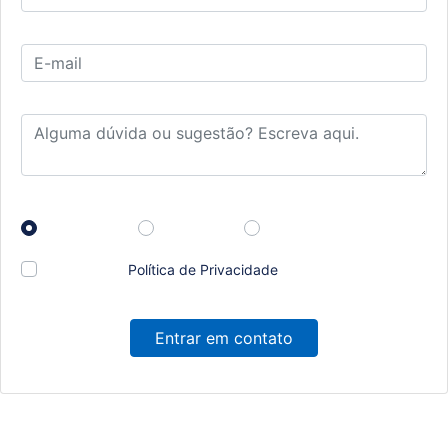
E-mail
Alguma dúvida ou sugestão? Escreva aqui.
Prefiro que entre em contato por:
Whatsapp
Telefone
Email
Li e aceito a
Política de Privacidade
e concordo em
receber comunicações da concessionária.
Entrar em contato