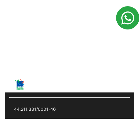
Mercado Livre
Institucional
Sobre
Fale Conosco
Política de Privacidade
Trabalhe Conosco
No trânsito, enxergar o outro salva vidas.
44.211.331/0001-46
Desenvolvido pela DEALERSPACE ® Direitos Reservados.