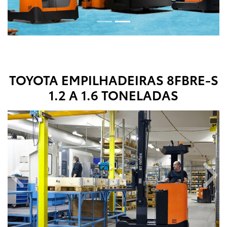
TOYOTA EMPILHADEIRAS
8FBRE-S
1.2 A 1.6 TONELADAS
Anterior
Próx